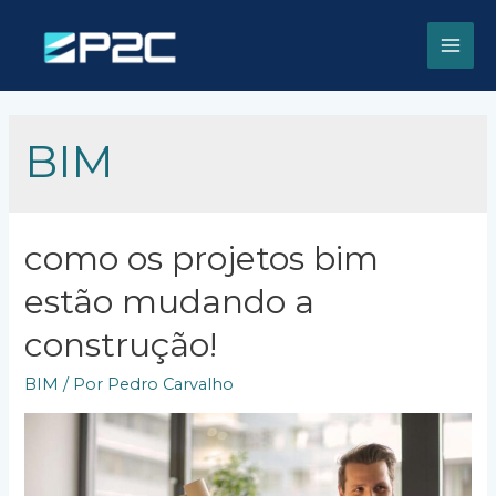
Ir
para
o
MAI
conteúdo
MEN
BIM
como os projetos bim
estão mudando a
construção!
BIM
/ Por
Pedro Carvalho