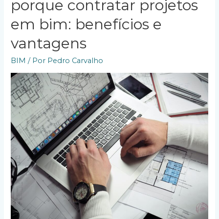
porque contratar projetos
estão
mudando
em bim: benefícios e
a
vantagens
construção!
BIM
/ Por
Pedro Carvalho